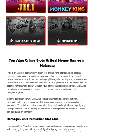
Top Atas Online Slots & Real Money Games in
Malaysia
Atas Slot Casino
, sebuah permainan slot online yang populer, mempesona
pemain dengan grafis yang hidup dan gameplay yang menarik. Ia menonjol
dengan tema-tema uniknya dan berbagai pilihan garis pembayaran, menawarkan
pengalaman yang mendebarkan. Pemain tertarik pada antarmuka intuitifnya dan
potensi kemenangan besar. Dengan fitur bonus dan jackpot progresif, Slot Atas
memberikan petualangan bermain yang mendebarkan dan berpotensi
menguntungkan.
Selama bertahun-tahun, Slot Atas telah berkembang secara signifikan,
menggabungkan grafis canggih, efek suara yang imersif, dan putaran bonus
interaktif. Transisinya dari desain mekanik sederhana ke platform digital yang
canggih mencerminkan kemajuan teknologi, meningkatkan keterlibatan pemain
dan pengalaman bermain.
Berbagai Jenis Permainan Slot Atas
Permainan Slot Atas bervariasi luas, menampilkan slot tiga gulungan klasik, slot
video lima gulungan modern, dan slot jackpot progresif. Setiap jenis