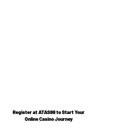
Register at ATAS88 to Start Your
Online Casino Journey