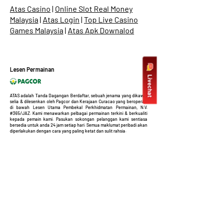
Atas Casino
|
Online Slot Real Money
Malaysia
|
Atas Login
|
Top Live Casino
Games Malaysia
|
Atas Apk Downalod
Lesen Permainan
ATAS adalah Tanda Dagangan Berdaftar, sebuah jenama yang dikawal
selia & dilesenkan oleh Pagcor dan Kerajaan Curacao yang beroperasi
di bawah Lesen Utama Pembekal Perkhidmatan Permainan, N.V.
#365/JAZ. Kami menawarkan pelbagai permainan terkini & berkualiti
kepada pemain kami. Pasukan sokongan pelanggan kami sentiasa
bersedia untuk anda 24 jam setiap hari. Semua maklumat peribadi akan
diperlakukan dengan cara yang paling ketat dan sulit rahsia.
Sijil & Keselamatan
Kaedah Pembayaran