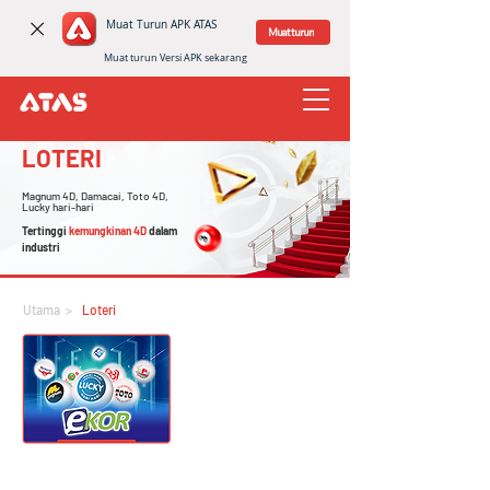
Muat Turun APK ATAS
Muat turun
Muat turun Versi APK sekarang
LOTERI
M
agnum 4D, Damacai, Toto 4D,
Lucky hari-hari
Tertinggi
kemungkinan 4D
dalam
industri
Utama
>
Loteri