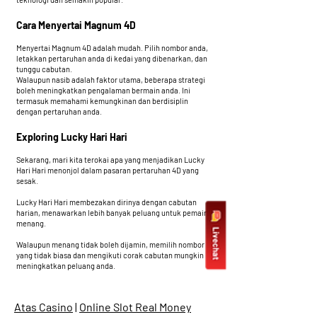
Cara Menyertai Magnum 4D
Menyertai Magnum 4D adalah mudah. Pilih nombor anda,
letakkan pertaruhan anda di kedai yang dibenarkan, dan
tunggu cabutan.
Walaupun nasib adalah faktor utama, beberapa strategi
boleh meningkatkan pengalaman bermain anda. Ini
termasuk memahami kemungkinan dan berdisiplin
dengan pertaruhan anda.
Exploring Lucky Hari Hari
Sekarang, mari kita terokai apa yang menjadikan Lucky
Hari Hari menonjol dalam pasaran pertaruhan 4D yang
sesak.
Lucky Hari Hari membezakan dirinya dengan cabutan
harian, menawarkan lebih banyak peluang untuk pemain
menang.
Walaupun menang tidak boleh dijamin, memilih nombor
yang tidak biasa dan mengikuti corak cabutan mungkin
meningkatkan peluang anda.
Atas Casino
|
Online Slot Real Money