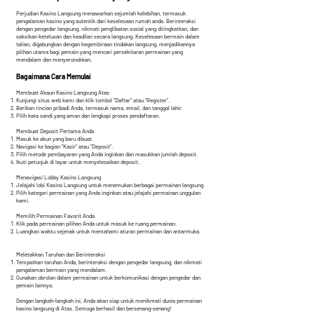
Perjudian Kasino Langsung menawarkan sejumlah kelebihan, termasuk
pengalaman kasino yang autentik dari keselesaan rumah anda. Berinteraksi
dengan pengedar langsung, nikmati penglibatan sosial yang ditingkatkan, dan
saksikan ketelusan dan keadilan secara langsung. Keselesaan bermain dalam
talian, digabungkan dengan kegembiraan tindakan langsung, menjadikannya
pilihan utama bagi pemain yang mencari persekitaran permainan yang
mendalam dan menyeronokkan.
Bagaimana Cara Memulai
Membuat Akaun Kasino Langsung Atas
Kunjungi situs web kami dan klik tombol "Daftar" atau "Register".
Berikan rincian pribadi Anda, termasuk nama, email, dan tanggal lahir.
Pilih kata sandi yang aman dan lengkapi proses pendaftaran.
Membuat Deposit Pertama Anda
Masuk ke akun yang baru dibuat.
Navigasi ke bagian "Kasir" atau "Deposit".
Pilih metode pembayaran yang Anda inginkan dan masukkan jumlah deposit.
Ikuti petunjuk di layar untuk menyelesaikan deposit.
Menavigasi Lobby Kasino Langsung
Jelajahi lobi Kasino Langsung untuk menemukan berbagai permainan langsung.
Pilih kategori permainan yang Anda inginkan atau jelajahi permainan unggulan
kami.
Memilih Permainan Favorit Anda
Klik pada permainan pilihan Anda untuk masuk ke ruang permainan.
Luangkan waktu sejenak untuk memahami aturan permainan dan antarmuka.
Meletakkan Taruhan dan Berinteraksi
Tempatkan taruhan Anda, berinteraksi dengan pengedar langsung, dan nikmati
pengalaman bermain yang mendalam.
Gunakan obrolan dalam permainan untuk berkomunikasi dengan pengedar dan
pemain lainnya.
Dengan langkah-langkah ini, Anda akan siap untuk menikmati dunia permainan
kasino langsung di Atas. Semoga berhasil dan bersenang-senang!