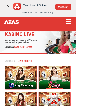
Muat Turun APK ATAS
Muat turun
Muat turun Versi APK sekarang
KASINO LIVE
Sertai pemain kasino LIVE untuk
memanaskan permainan
Ganjaran
yang tidak terhad
Utama
>
Live Kasino