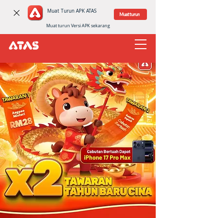
Muat Turun APK ATAS
Muat turun
Muat turun Versi APK sekarang