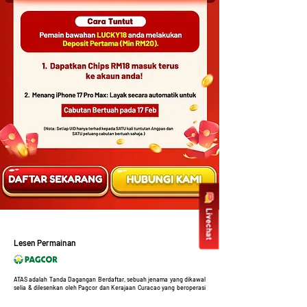
Lesen Permainan
ATAS adalah Tanda Dagangan Berdaftar, sebuah jenama yang dikawal
selia & dilesenkan oleh Pagcor dan Kerajaan Curacao yang beroperasi
di bawah Lesen Utama Pembekal Perkhidmatan Permainan, N.V.
#365/JAZ. Kami menawarkan pelbagai permainan terkini & berkualiti