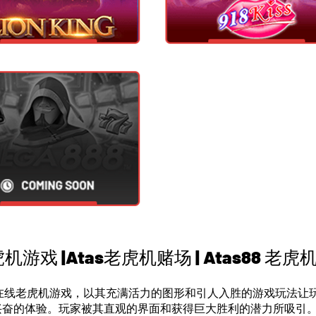
老虎机游戏 |Atas老虎机赌场 | Atas88 老
在线老虎机游戏，以其充满活力的图形和引人入胜的游戏玩法让
的体验。玩家被其直观的界面和获得巨大胜利的潜力所吸引。 Ata