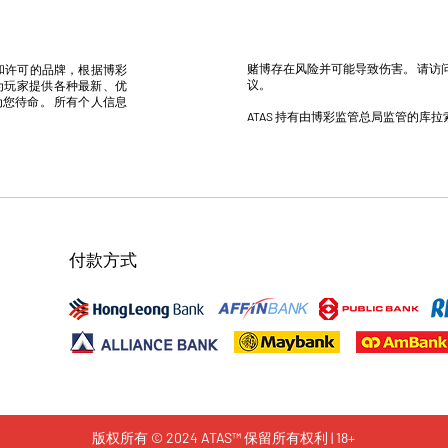
赌博存在风险并可能导致伤害。 请访
监管和许可的品牌，根据博彩
议。
 我们为玩家提供各种最新、优
为您待命。 所有个人信息
ATAS 持有由博彩监管总局监管的库
付款方式
版权所有 © 2024 ATAS™ 保留所有权利 | 18+