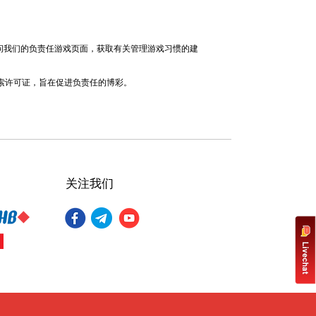
问我们的负责任游戏页面，获取有关管理游戏习惯的建
拉索许可证，旨在促进负责任的博彩。
​关注我们