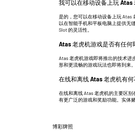
我可以在移动设备上玩 Atas
是的，您可以在移动设备上玩 At
以在智能手机和平板电脑上提供无缝
Slot 的灵活性。
Atas 老虎机游戏是否有任
Atas 老虎机游戏即将推出的技
形和更流畅的游戏玩法也即将到来
在线和离线 Atas 老虎机有
在线和离线 Atas 老虎机的主
有更广泛的游戏和奖励功能。实体
博彩牌照