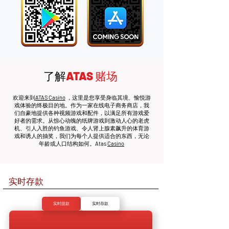
了解
ATAS 赌场
欢迎来到
ATAS Casino
，这里是您享受身临其境、愉悦游
戏体验的终极目的地。作为一家在线电子商务商店，我
们自豪地提供各种视频游戏和配件，以满足所有游戏爱
好者的需求。从惊心动魄的纸牌游戏到激动人心的老虎
机、引人入胜的钓鱼游戏、令人肾上腺素飙升的体育游
戏和诱人的抽奖，我们为每个人提供适合的东西，无论
年龄或人口结构如何。Atas
Casino
实时存款
实时提款
实时存款