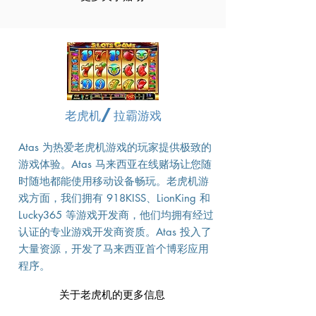
老虎机/拉霸游戏
Atas 为热爱老虎机游戏的玩家提供极致的
游戏体验。Atas 马来西亚在线赌场让您随
时随地都能使用移动设备畅玩。老虎机游
戏方面，我们拥有 918KISS、LionKing 和
Lucky365 等游戏开发商，他们均拥有经过
认证的专业游戏开发商资质。Atas 投入了
大量资源，开发了马来西亚首个博彩应用
程序。
关于老虎机的更多信息